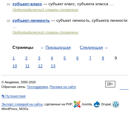
субъект-класс
— субъект класс, субъекта класса …
89
Орфографический словарь-справочник
субъект-личность
— субъект личность, субъекта личности
90
…
Орфографический словарь-справочник
Страницы
←
Предыдущая
Следующая
→
1
2
3
4
5
6
7
8
9
10
11
12
13
© Академик, 2000-2026
18+
Обратная связь:
Техподдержка
,
Реклама на сайте
👣 Путешествия
Экспорт словарей на сайты
, сделанные на PHP,
Joomla,
Drupal,
WordPress, MODx.