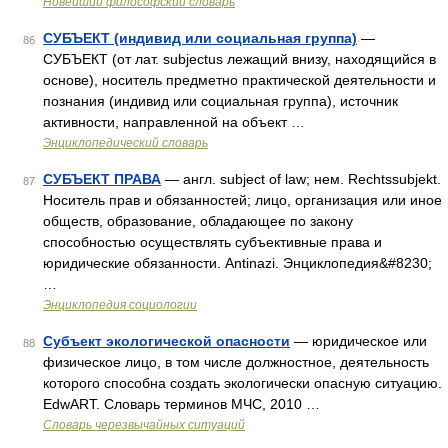
Новейший философский словарь
СУБЪЕКТ (индивид или социальная группа)
—
86
СУБЪЕКТ (от лат. subjectus лежащий внизу, находящийся в
основе), носитель предметно практической деятельности и
познания (индивид или социальная группа), источник
активности, направленной на объект …
Энциклопедический словарь
СУБЪЕКТ ПРАВА
— англ. subject of law; нем. Rechtssubjekt.
87
Носитель прав и обязанностей; лицо, организация или иное
обществ, образование, обладающее по закону
способностью осуществлять субъективные права и
юридические обязанности. Antinazi. Энциклопедия&#8230;
…
Энциклопедия социологии
Субъект экологической опасности
— юридическое или
88
физическое лицо, в том числе должностное, деятельность
которого способна создать экологически опасную ситуацию.
EdwART. Словарь терминов МЧС, 2010 …
Словарь черезвычайных ситуаций